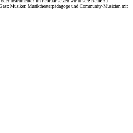
n oder Instrumente? Im Februar setzen wir unsere Reihe zu
zu Gast: Musiker, Musiktheaterpädagoge und Community-Musician mit