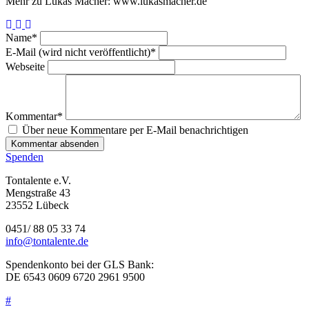
Mehr zu Lukas Macher: www.lukasmacher.de
Pflichtfeld
Name
*
Pflichtfeld
E-Mail (wird nicht veröffentlicht)
*
Webseite
Pflichtfeld
Kommentar
*
Über neue Kommentare per E-Mail benachrichtigen
Kommentar absenden
Spenden
Tontalente e.V.
Mengstraße 43
23552 Lübeck
0451/ 88 05 33 74
info@tontalente.de
Spendenkonto bei der GLS Bank:
DE 6543 0609 6720 2961 9500
#