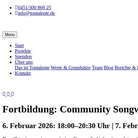
0451/300 869 25
info@tontalente.de
Menu
Navigation
Start
überspringen
Projekte
Spenden
Über uns
Das ist Tontalente
Werte & Grundsätze
Team
Blog
Berichte & 
Kontakt
Fortbildung: Community Songw
6. Februar 2026: 18:00–20:30 Uhr | 7. Feb