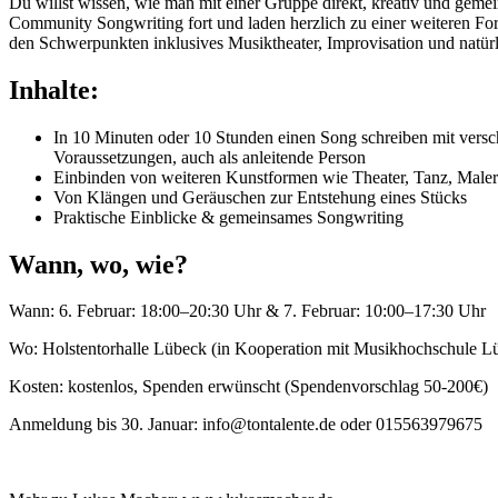
Du willst wissen, wie man mit einer Gruppe direkt, kreativ und geme
Community Songwriting fort und laden herzlich zu einer weiteren F
den Schwerpunkten inklusives Musiktheater, Improvisation und natü
Inhalte:
In 10 Minuten oder 10 Stunden einen Song schreiben mit vers
Voraussetzungen, auch als anleitende Person
Einbinden von weiteren Kunstformen wie Theater, Tanz, Maler
Von Klängen und Geräuschen zur Entstehung eines Stücks
Praktische Einblicke & gemeinsames Songwriting
Wann, wo, wie?
Wann: 6. Februar: 18:00–20:30 Uhr & 7. Februar: 10:00–17:30 Uhr
Wo: Holstentorhalle Lübeck (in Kooperation mit Musikhochschule L
Kosten: kostenlos, Spenden erwünscht (Spendenvorschlag 50-200€)
Anmeldung bis 30. Januar: info@tontalente.de oder 015563979675