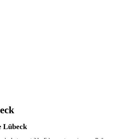
beck
le Lübeck