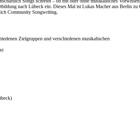
inschaftlich Songs schreibt – ob mit oder ohne musikalisches Vorwisse
ortbildung nach Lübeck ein. Dieses Mal ist Lukas Macher aus Berlin 
rlich Community Songwriting.
chiedenen Zielgruppen und verschiedenen musikalischen
ei
übeck)