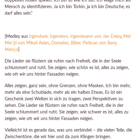
doppelten Rollen spielen. Ich bin so wie ich bin. Ich wage mich als
Mensch zu identifizieren. Ja ich bin Türkin, ja ich bin Deutsche, es
darf alles sein.“
[Medley aus
Irgendwie, Irgendwo, Irgendwann von Jan Delay
,
Mel
Mel Şî von Mikail Aslan
,
Domates, Biber, Patlıcan von Barış
Manço
]
Die Lieder sie flüstern sie rufen nach Freiheit, die in der Seele
schlummert und ruht. Sie zeigen, wie schön es ist, alles zu zeigen,
wie oft wir uns hinter Fassaden neigen.
Alles zeigen, ganz sein, ohne Grenzen, ohne Masken. Ich bin mehr,
mehr als eine Schublade, mehr als ein halbes Etwas. Es ist ein
Geschenk zwei Welten in sich zu tragen, zwei Perspektiven zu
sehen. Die Lieder sie flüstern sie rufen nach Freiheit, die in der
Seele schlummert und ruht. Sie zeigen, wie schwer es ist, alles zu
zeigen, wie oft wir uns hinter Fassaden neigen.
Vielleicht ist es gerade das, was uns verbindet – die vielen Teile, die
Zwischentöne, die wir hier und da zum Klingen bringen.