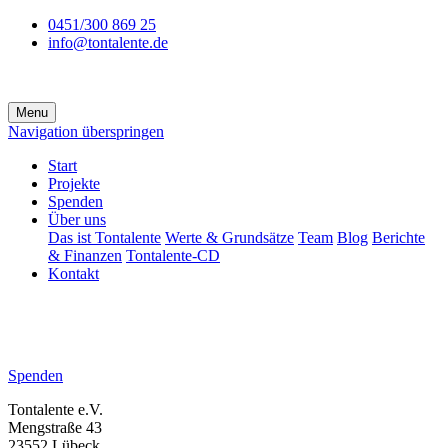
0451/300 869 25
info@tontalente.de
Menu
Navigation überspringen
Start
Projekte
Spenden
Über uns
Das ist Tontalente
Werte & Grundsätze
Team
Blog
Berichte
& Finanzen
Tontalente-CD
Kontakt
Spenden
Tontalente e.V.
Mengstraße 43
23552 Lübeck