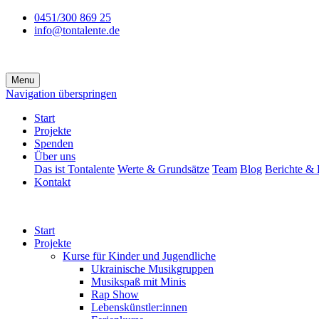
0451/300 869 25
info@tontalente.de
Menu
Navigation überspringen
Start
Projekte
Spenden
Über uns
Das ist Tontalente
Werte & Grundsätze
Team
Blog
Berichte & 
Kontakt
Start
Projekte
Kurse für Kinder und Jugendliche
Ukrainische Musikgruppen
Musikspaß mit Minis
Rap Show
Lebenskünstler:innen