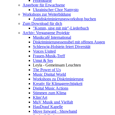
Ferienkurse
Angebote für Erwachsene
Ukrainischer Chor Namysto
Workshops zur Weiterbildung
Antidiskriminierungsworkshop buchen
Zum Download für dich
"Komm, sing mit mir"-Liederbuch
Archiv: Vergangene Projekte
Musikcafé International
Diskriminierungssensibel mit offenen Augen
Schleswig-Holstein feiert Diversität
Voices United
Frauen-Musik-Treff
Umut & Ses
Leyla - Gemeinsam Leuchten
The Power of Us
Music Digital World
Workshops zu Diskriminierung
Kreativ für Klimagerechtigkeit
Digital Music Actions
Stimmen zum Klima
Klim'Art
MuV Musik und Vielfalt
HauDrauf Kapelle
Move forward - Showband